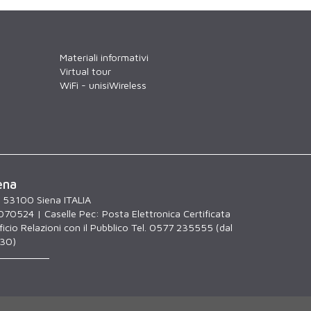
Materiali informativi
Virtual tour
WiFi - unisiWireless
ena
, 53100 Siena ITALIA
070524 | Caselle Pec:
Posta Elettronica Certificata
icio Relazioni con il Pubblico Tel. 0577 235555 (dal
.30)