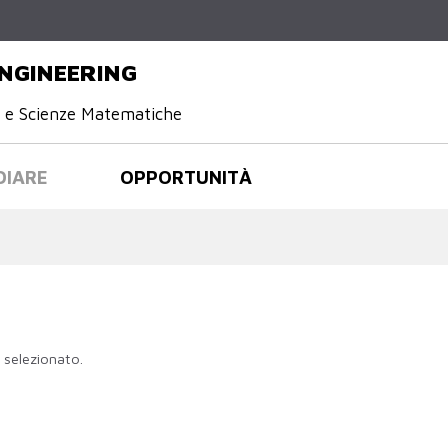
Salta al
contenuto
principale
NGINEERING
e e Scienze Matematiche
DIARE
OPPORTUNITÀ
 selezionato.