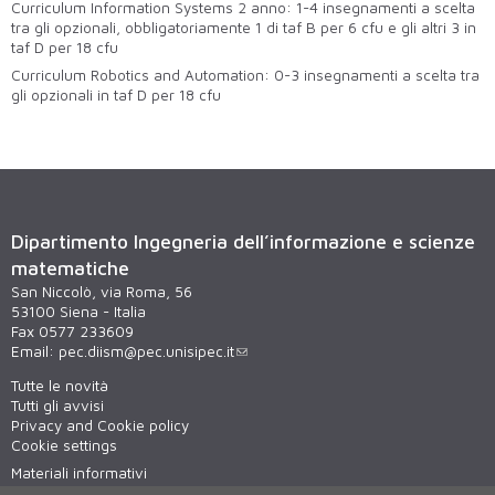
Curriculum Information Systems 2 anno: 1-4 insegnamenti a scelta
tra gli opzionali, obbligatoriamente 1 di taf B per 6 cfu e gli altri 3 in
taf D per 18 cfu
Curriculum Robotics and Automation: 0-3 insegnamenti a scelta tra
gli opzionali in taf D per 18 cfu
Dipartimento Ingegneria dell’informazione e scienze
matematiche
San Niccolò, via Roma, 56
53100 Siena - Italia
Fax 0577 233609
Email:
pec.diism@pec.unisipec.it
Tutte le novità
Tutti gli avvisi
Privacy and Cookie policy
Cookie settings
Materiali informativi
Virtual tour