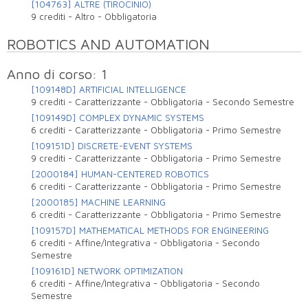
[104763] ALTRE (TIROCINIO)
9 crediti
-
Altro
-
Obbligatoria
ROBOTICS AND AUTOMATION
Anno di corso: 1
[109148D] ARTIFICIAL INTELLIGENCE
9 crediti
-
Caratterizzante
-
Obbligatoria
-
Secondo Semestre
[109149D] COMPLEX DYNAMIC SYSTEMS
6 crediti
-
Caratterizzante
-
Obbligatoria
-
Primo Semestre
[109151D] DISCRETE-EVENT SYSTEMS
9 crediti
-
Caratterizzante
-
Obbligatoria
-
Primo Semestre
[2000184] HUMAN-CENTERED ROBOTICS
6 crediti
-
Caratterizzante
-
Obbligatoria
-
Primo Semestre
[2000185] MACHINE LEARNING
6 crediti
-
Caratterizzante
-
Obbligatoria
-
Primo Semestre
[109157D] MATHEMATICAL METHODS FOR ENGINEERING
6 crediti
-
Affine/Integrativa
-
Obbligatoria
-
Secondo
Semestre
[109161D] NETWORK OPTIMIZATION
6 crediti
-
Affine/Integrativa
-
Obbligatoria
-
Secondo
Semestre