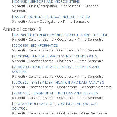
[109163D] SENSORS AND MICROSYSTEMS
6 crediti
-
Affine/Integrativa
-
Obbligatoria
-
Secondo
Semestre
[L99991] IDONEITA' DI LINGUA INGLESE - LIV. B2
3 crediti
-
Altro
-
Obbligatoria
-
Primo Semestre
Anno di corso: 2
[109156D] HIGH PERFORMANCE COMPUTER ARCHITECTURE
9 crediti
-
Caratterizzante
-
Opzionale
-
Primo Semestre
[2000189] BIOINFORMATICS
6 crediti
-
Caratterizzante
-
Opzionale
-
Primo Semestre
[2000194] LANGUAGE PROCESSING TECHNOLOGIES
6 crediti
-
Caratterizzante
-
Opzionale
-
Primo Semestre
[2000203] DESIGN OF APPLICATIONS, SERVICES AND
SYSTEMS
9 crediti
-
Caratterizzante
-
Opzionale
-
Primo Semestre
[2000365] SYSTEM IDENTIFICATION AND DATA ANALYSIS
9 crediti
-
Caratterizzante
-
Obbligatoria
-
Secondo Semestre
[2000493] DESIGN OF APPLICATIONS AND SERVICES
6 crediti
-
Caratterizzante
-
Opzionale
-
Primo Semestre
[2001217] MULTIVARIABLE, NONLINEAR AND ROBUST
CONTROL
9 crediti
-
Caratterizzante
-
Obbligatoria
-
Primo Semestre