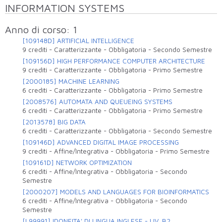
INFORMATION SYSTEMS
Anno di corso: 1
[109148D] ARTIFICIAL INTELLIGENCE
9 crediti
-
Caratterizzante
-
Obbligatoria
-
Secondo Semestre
[109156D] HIGH PERFORMANCE COMPUTER ARCHITECTURE
9 crediti
-
Caratterizzante
-
Obbligatoria
-
Primo Semestre
[2000185] MACHINE LEARNING
6 crediti
-
Caratterizzante
-
Obbligatoria
-
Primo Semestre
[2008576] AUTOMATA AND QUEUEING SYSTEMS
6 crediti
-
Caratterizzante
-
Obbligatoria
-
Primo Semestre
[2013578] BIG DATA
6 crediti
-
Caratterizzante
-
Obbligatoria
-
Secondo Semestre
[109146D] ADVANCED DIGITAL IMAGE PROCESSING
9 crediti
-
Affine/Integrativa
-
Obbligatoria
-
Primo Semestre
[109161D] NETWORK OPTIMIZATION
6 crediti
-
Affine/Integrativa
-
Obbligatoria
-
Secondo
Semestre
[2000207] MODELS AND LANGUAGES FOR BIOINFORMATICS
6 crediti
-
Affine/Integrativa
-
Obbligatoria
-
Secondo
Semestre
[L99991] IDONEITA' DI LINGUA INGLESE - LIV. B2