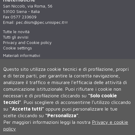
San Niccolò, via Roma, 56
53100 Siena - Italia
Fax 0577 233609
Email:
pec.diism@pec.unisipec.it
Tutte le novità
Tutti gli avvisi
Privacy and Cookie policy
Cookie settings
Materiali informativi
Virtual tour
WiFi - unisiWireless
Questo sito utilizza cookie tecnici e di profilazione, propri
e di terze parti, per garantire la corretta navigazione,
analizzare il traffico e misurare l'efficacia delle attività di
comunicazione istituzionale.
Puoi rifiutare i cookie non
necessari e di profilazione cliccando su
“Solo cookie
tecnici”
.
Puoi scegliere di acconsentirne l’utilizzo cliccando
su
“Accetta tutti”
oppure puoi personalizzare le tue
Università degli Studi di Siena
scelte cliccando su
“Personalizza”
.
Rettorato, via Banchi di Sotto 55, 53100 Siena ITALIA
Per maggiori informazioni leggi la nostra
Privacy e cookie
P.IVA 00273530527 | C.F. 80002070524 | Caselle Pec:
Posta
Elettronica Certificata
policy
Contatti:
urp@unisi.it
- URP - Ufficio Relazioni con il Pubblico Tel.