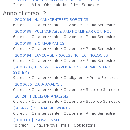
3 crediti
-
Altro
-
Obbligatoria
-
Primo Semestre
Anno di corso: 2
[2000184] HUMAN-CENTERED ROBOTICS
6 crediti
-
Caratterizzante
-
Opzionale
-
Primo Semestre
[2000188] MULTIVARIABLE AND NONLINEAR CONTROL
6 crediti
-
Caratterizzante
-
Opzionale
-
Primo Semestre
[2000189] BIOINFORMATICS
6 crediti
-
Caratterizzante
-
Opzionale
-
Primo Semestre
[2000194] LANGUAGE PROCESSING TECHNOLOGIES
6 crediti
-
Caratterizzante
-
Opzionale
-
Primo Semestre
[2000203] DESIGN OF APPLICATIONS, SERVICES AND
SYSTEMS
9 crediti
-
Caratterizzante
-
Obbligatoria
-
Primo Semestre
[2000666] DATA ANALYSIS
6 crediti
-
Caratterizzante
-
Opzionale
-
Secondo Semestre
[2012411] DECISION ANALYSIS
6 crediti
-
Caratterizzante
-
Opzionale
-
Secondo Semestre
[2014376] NEURAL NETWORKS
6 crediti
-
Caratterizzante
-
Opzionale
-
Primo Semestre
[2000410] PROVA FINALE
18 crediti
-
Lingua/Prova Finale
-
Obbligatoria