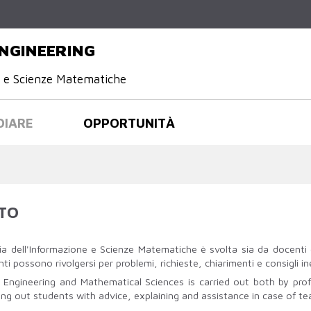
Salta al
contenuto
principale
NGINEERING
e e Scienze Matematiche
DIARE
OPPORTUNITÀ
TO
ria dell'Informazione e Scienze Matematiche è svolta sia da docenti 
ti possono rivolgersi per problemi, richieste, chiarimenti e consigli ine
n Engineering and Mathematical Sciences is carried out both by pro
ng out students with advice, explaining and assistance in case of te