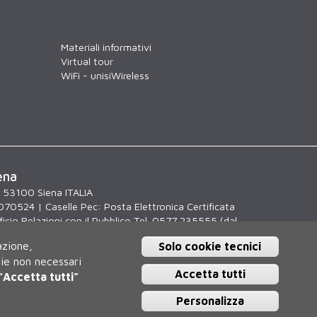
Materiali informativi
Virtual tour
WiFi - unisiWireless
ena
, 53100 Siena ITALIA
070524 | Caselle Pec:
Posta Elettronica Certificata
icio Relazioni con il Pubblico Tel. 0577 235555 (dal
.30)
azione,
Solo cookie tecnici
kie non necessari
Accetta tutti
“Accetta tutti”
Personalizza