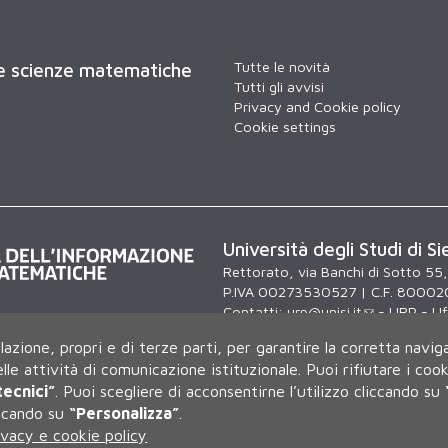
Tutte le novità
 e scienze matematiche
Tutti gli avvisi
Privacy and Cookie policy
Cookie settings
Università degli Studi di Si
Rettorato, via Banchi di Sotto 55
P.IVA 00273530527 | C.F. 80002
Contatti:
urp@unisi.it
- URP - Uff
lunedì al venerdì dalle 9.30 alle 10
ilazione, propri e di terze parti, per garantire la corretta navig
delle attività di comunicazione istituzionale.
Puoi rifiutare i coo
tecnici”
.
Puoi scegliere di acconsentirne l’utilizzo cliccando su
iccando su
“Personalizza”
.
ivacy e cookie policy